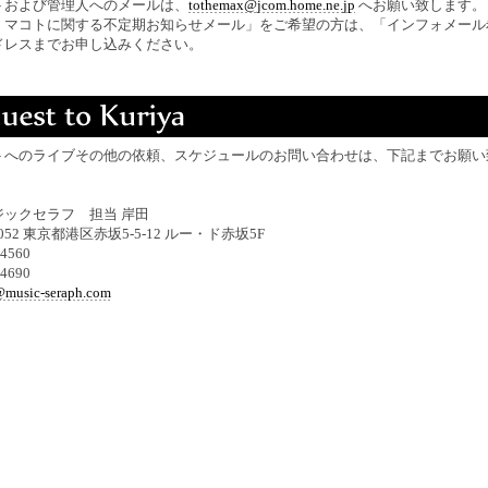
トおよび管理人へのメールは、
tothemax@jcom.home.ne.jp
へお願い致します。
・マコトに関する不定期お知らせメール」をご希望の方は、「インフォメール
ドレスまでお申し込みください。
トへのライブその他の依頼、スケジュールのお問い合わせは、下記までお願い
ジックセラフ 担当 岸田
052 東京都港区赤坂5-5-12 ルー・ド赤坂5F
4560
4690
@music-seraph.com