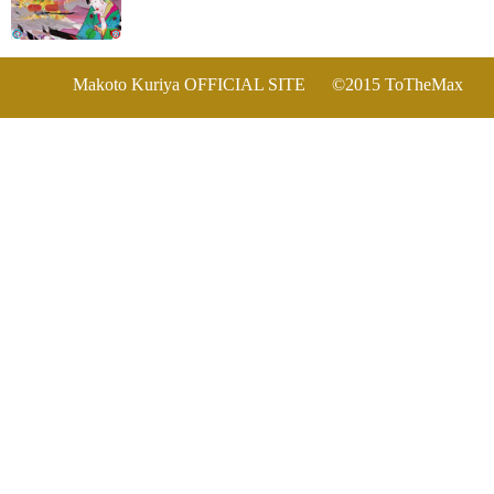
Makoto Kuriya OFFICIAL SITE
©2015 ToTheMax