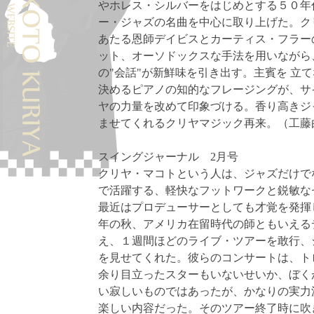
やホレス・シルバーをはじめとする５０年
ー・ジャズの名曲を中心に取り上げた。ク
あたる恩師デイビスとカーティス・フラー
ット、オーソドックスな手法を用いながら
の"会話"が新鮮味を引き出す。主賓を 立
決めるピアノの知的なフレージングが、サ
ヤの力量を改めて印象づける。香り高きジ
ませてくれるクリヤマジック再来。（工藤
スイングジャーナル 2月号
クリヤ・マコトという人は、ジャズだけで
で活躍する、軽快なフットワークと鋭敏な
最近はプロデューサーとしても才覚を発揮
年の秋、アメリカ在留時代の師ともいえる
え、１週間ほどのライブ・ツアーを敢行、
を見せてくれた。彼らのコンサートは、ト
余り目立ったスターもいないせいか、ぼく
い寂しいものではあったが、かなりの実力
楽しい内容だった。そのツアー終了時に吹