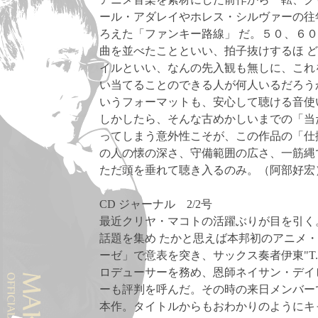
ール・アダレイやホレス・シルヴァーの往
ろえた「ファンキー路線」 だ。５０、６
曲を並べたことといい、拍子抜けするほ 
イルといい、なんの先入観も無しに、これ
い当てることのできる人が何人いるだろう
いうフォーマットも、安心して聴ける音使
しかしたら、そんな古めかしいまでの「当
ってしまう意外性こそが、この作品の「仕
の人の懐の深さ、守備範囲の広さ、一筋縄
ただ頭を垂れて聴き入るのみ。（阿部好宏
CD ジャーナル 2/2号
最近クリヤ・マコトの活躍ぶりが目を引く
話題を集め たかと思えば本邦初のアニメ
ーゼ」で意表を突き、サックス奏者伊東"T.
ロデューサーを務め、恩師ネイサン・デイ
ーも評判を呼んだ。その時の来日メンバー
本作。タイトルからもおわかりのようにキ